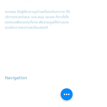
Airmate คือผู้เชี่ยวชาญด้านเครื่องปรับอากาศ ที่มี
บริการครบครันแบบ one-stop service ที่เราตั้งใจ
ออกแบบเพื่อตอบทุกโจทย์ เพื่อช่วยดูแลให้บ้านของ
คุณมีอากาศสะอาดสดชื่นตลอดปี
Air conditioner cleaning service
Hygenic Mattress Cleaning
Sink cleaning service
Air conditioner repair service
Grease trap cleaning service
Water storage tank cleaning
Navigation
About Us
Services
Our Clients