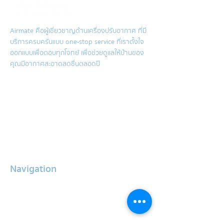
Airmate คือผู้เชี่ยวชาญด้านเครื่องปรับอากาศ ที่มี
บริการครบครันแบบ one-stop service ที่เราตั้งใจ
ออกแบบเพื่อตอบทุกโจทย์ เพื่อช่วยดูแลให้บ้านของ
คุณมีอากาศสะอาดสดชื่นตลอดปี
Air conditioner cleaning service
Hygenic Mattress Cleaning
Sink cleaning service
Air conditioner repair service
Grease trap cleaning service
Water storage tank cleaning
Navigation
About Us
Services