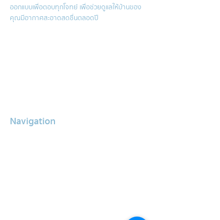
ออกแบบเพื่อตอบทุกโจทย์ เพื่อช่วยดูแลให้บ้านของ
คุณมีอากาศสะอาดสดชื่นตลอดปี
Air conditioner cleaning service
Hygenic Mattress Cleaning
Sink cleaning service
Air conditioner repair service
Grease trap cleaning service
Water storage tank cleaning
Navigation
About Us
Services
Our Clients
Air Conditioner
Promotion