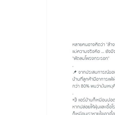
หลายคนอาจคิดว่า "ล้าง
แต่ความจริงคือ ... ยังมีจ
"พัดลมโพรงกระรอก"
.
📌 จากประสบการณ์ของ
บ้านที่ลูกค้ามีอาการแพ้ฝุ
กว่า 80% พบว่าต้นเหตุ
.
💨 แอร์บ้านก็เหมือนป
หากปล่อยให้ฝุ่นและเชื้อโร
ก็เหมือนเราหายใจเอาเชื้อโ