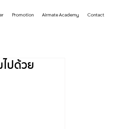
er
Promotion
Airmate Academy
Contact
มไปด้วย