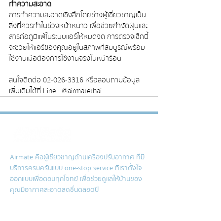
ทำความสะอาด
การทำความสะอาดเชิงลึกโดยช่างผู้เชี่ยวชาญเป็น
สิ่งที่ควรทำในช่วงหน้าหนาว เพื่อช่วยกำจัดฝุ่นและ
สารก่อภูมิแพ้ในระบบแอร์ให้หมดจด การตรวจเช็กนี้
จะช่วยให้แอร์ของคุณอยู่ในสภาพที่สมบูรณ์พร้อม
ใช้งานเมื่อต้องการใช้งานจริงในหน้าร้อน
สนใจติดต่อ 02-026-3316 หรือสอบถามข้อมูล
เพิ่มเติมได้ที่ Line : @airmatethai
Airmate คือผู้เชี่ยวชาญด้านเครื่องปรับอากาศ ที่มี
บริการครบครันแบบ one-stop service ที่เราตั้งใจ
ออกแบบเพื่อตอบทุกโจทย์ เพื่อช่วยดูแลให้บ้านของ
คุณมีอากาศสะอาดสดชื่นตลอดปี
Air conditioner cleaning service
Hygenic Mattress Cleaning