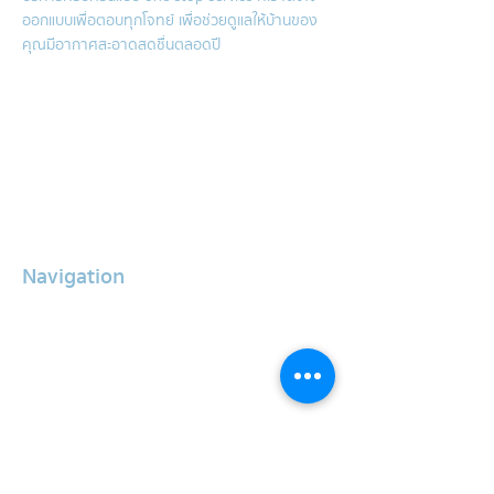
ออกแบบเพื่อตอบทุกโจทย์ เพื่อช่วยดูแลให้บ้านของ
คุณมีอากาศสะอาดสดชื่นตลอดปี
Air conditioner cleaning service
Hygenic Mattress Cleaning
Sink cleaning service
Air conditioner repair service
Grease trap cleaning service
Water storage tank cleaning
Navigation
About Us
Services
Our Clients
Air Conditioner