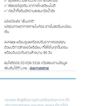
✅ ฝุ่นและคราบสกปรกเกาะภายในเครื่อง
✅ ฟิลเตอร์อุดตัน อากาศไหลเวียนไม่ดี
✅ ท่อน้ำทิ้งเริ่มมีคราบสะสมหรือน้ำขัง
แม้แอร์จะยัง “เย็นปกติ”
แต่คุณภาพอากาศภายในห้อง อาจไม่สดชื่นเหมือน
เดิม
AirMate พร้อมดูแลเครื่องปรับอากาศของคุณ
ด้วยบริการล้างแอร์พรีเมียม ที่ใส่ใจในทุกขั้นตอน
พร้อมรับประกันงานล้างนาน 90 วัน
สนใจติดต่อ  02-026-3316 หรือสอบถามข้อมูล
เพิ่มเติมได้ที่  Line : 
@airmatethai
Airmate คือผู้เชี่ยวชาญด้านเครื่องปรับอากาศ ที่มี
บริการครบครันแบบ one-stop service ที่เราตั้งใจ