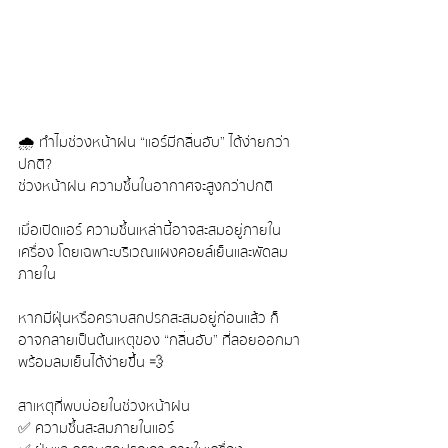
🌧️ ทำไมช่วงหน้าฝน “แอร์มีกลิ่นอับ” ได้ง่ายกว่า
ปกติ?
ช่วงหน้าฝน ความชื้นในอากาศจะสูงกว่าปกติ
เมื่อเปิดแอร์ ความชื้นเหล่านี้อาจสะสมอยู่ภายใน
เครื่อง โดยเฉพาะบริเวณแผงคอยล์เย็นและพัดลม
ภายใน
หากมีฝุ่นหรือคราบสกปรกสะสมอยู่ก่อนแล้ว ก็
อาจกลายเป็นต้นเหตุของ “กลิ่นอับ” ที่ลอยออกมา
พร้อมลมเย็นได้ง่ายขึ้น 💨
สาเหตุที่พบบ่อยในช่วงหน้าฝน
✅ ความชื้นสะสมภายในแอร์